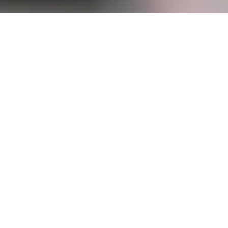
Teléfono: 951 49 91 60
Móvil: 611 02 64 58
Copyright 2024 © |
Aviso Legal
|
Derecho de Desestimiento
|